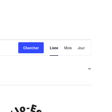
N
Chercher
Liste
Mois
Jour
a
v
i
g
a
t
i
o
n