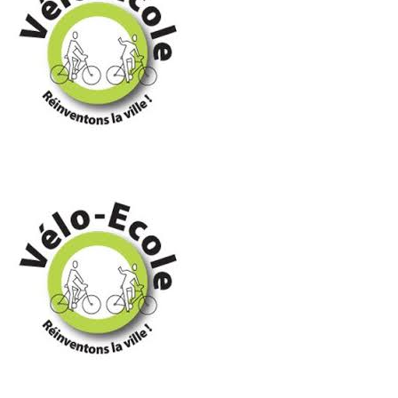
d
e
v
u
e
s
É
v
è
n
e
m
e
n
t