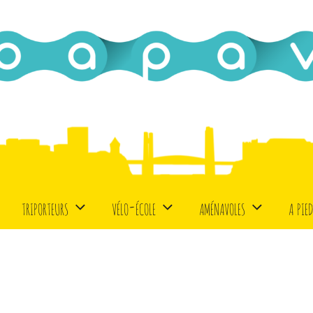
triporteurs
vélo-école
aménavoles
a pie