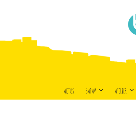
Aller
au
contenu
principal
actus
bapav
atelier