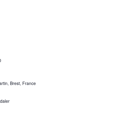
0
rtin, Brest, France
daler