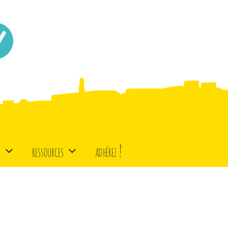
d
ressources
adhérez !