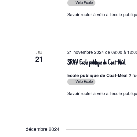
Velo Ecole
e
Savoir rouler à vélo à l'école publi
n
t
s
21 novembre 2024 de 09:00
à
12:0
JEU
21
SRAV Ecole publique de Coat-Méal
Ecole publique de Coat-Méal
2 ru
Velo Ecole
Savoir rouler à vélo à l'école publi
décembre 2024