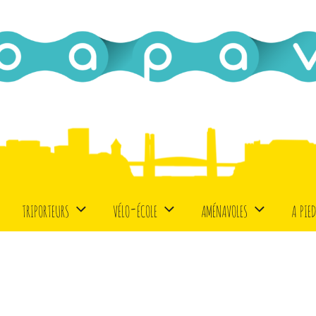
triporteurs
vélo-école
aménavoles
a pie