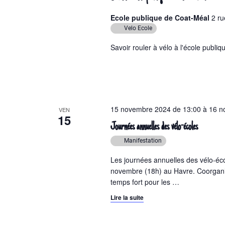
i
e
é
o
Ecole publique de Coat-Méal
2 ru
.
n
e
Velo Ecole
R
n
t
Savoir rouler à vélo à l'école publi
e
e
c
z
n
h
u
a
e
n
r
e
v
c
15 novembre 2024 de 13:00
d
à
16 n
VEN
i
15
h
a
Journées annuelles des vélo-écoles
e
t
g
Manifestation
r
e
a
É
.
Les journées annuelles des vélo-éc
v
t
novembre (18h) au Havre. Coorganisé
è
temps fort pour les
…
i
n
Lire la suite
e
o
m