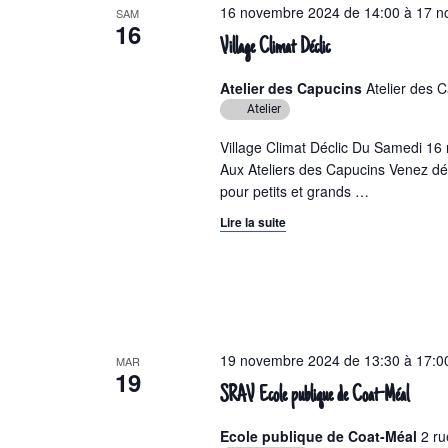
n
e
16 novembre 2024 de 14:00
à
17 n
SAM
16
n
d
Village Climat Déclic
t
e
s
Atelier des Capucins
Atelier des 
p
v
Atelier
a
u
Village Climat Déclic Du Samedi 1
r
Aux Ateliers des Capucins Venez déc
m
e
pour petits et grands
…
o
s
t
Lire la suite
-
É
c
v
l
é
è
.
n
19 novembre 2024 de 13:30
à
17:0
MAR
19
e
SRAV Ecole publique de Coat-Méal
m
Ecole publique de Coat-Méal
2 ru