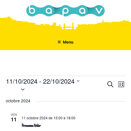
Aller
au
contenu
principal
Menu
11/10/2024
 - 
22/10/2024
Évènements
N
R
R
L
S
e
a
e
i
c
é
s
v
c
octobre 2024
h
l
t
i
e
h
e
e
r
g
VEN
e
c
c
11 octobre 2024 de 15:00
à
18:00
11
a
h
t
r
Permanence Atelier
t
e