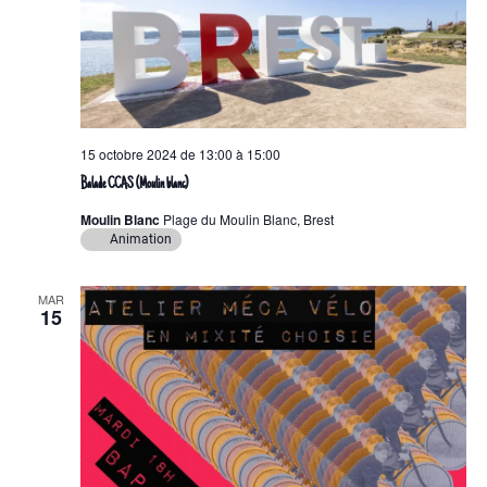
e
v
u
e
s
15 octobre 2024 de 13:00
à
15:00
É
Balade CCAS (Moulin blanc)
v
Moulin Blanc
Plage du Moulin Blanc, Brest
è
Animation
n
e
MAR
m
15
e
n
t
s