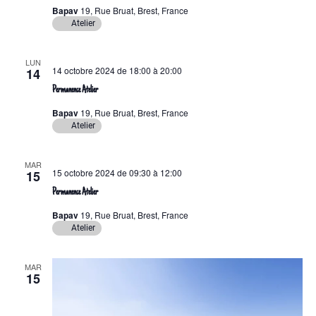
i
c
i
Bapav
19, Rue Bruat, Brest, France
o
h
Atelier
o
n
e
n
n
d
LUN
e
e
14 octobre 2024 de 18:00
à
20:00
14
e
t
z
Permanence Atelier
v
u
n
Bapav
19, Rue Bruat, Brest, France
u
n
a
Atelier
e
e
v
s
d
i
MAR
É
a
15 octobre 2024 de 09:30
à
12:00
15
g
v
t
Permanence Atelier
a
è
e
Bapav
19, Rue Bruat, Brest, France
.
n
t
Atelier
e
i
m
o
MAR
e
15
n
n
d
t