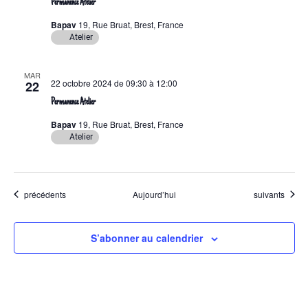
Permanence Atelier
Bapav
19, Rue Bruat, Brest, France
Atelier
MAR
22 octobre 2024 de 09:30
à
12:00
22
Permanence Atelier
Bapav
19, Rue Bruat, Brest, France
Atelier
Évènements
Évènements
précédents
Aujourd’hui
suivants
S’abonner au calendrier