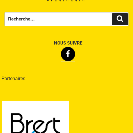
Recherche
Rech
pour
:
NOUS SUIVRE
Facebook
Partenaires