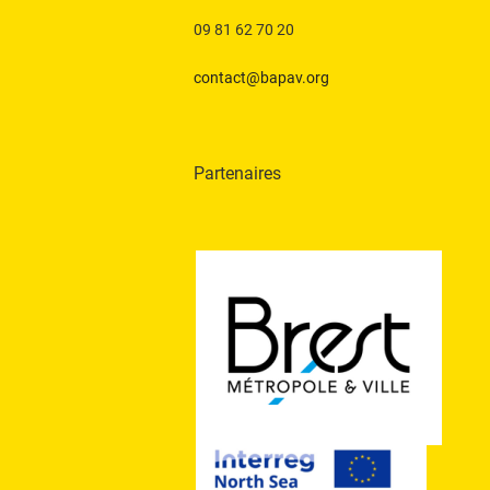
a
u
r
09 81 62 70 20
m
e
o
contact@bapav.org
s
t
-
É
c
Partenaires
v
l
é
è
.
n
e
m
e
n
t