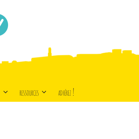
d
ressources
adhérez !