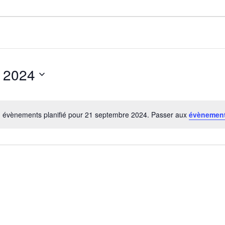
 2024
 évènements planifié pour 21 septembre 2024. Passer aux
évènement
N
o
t
i
c
e