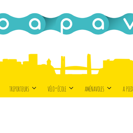
triporteurs
vélo-école
aménavoles
a pie