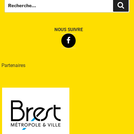
Recherche
Rech
pour
:
NOUS SUIVRE
Facebook
Partenaires