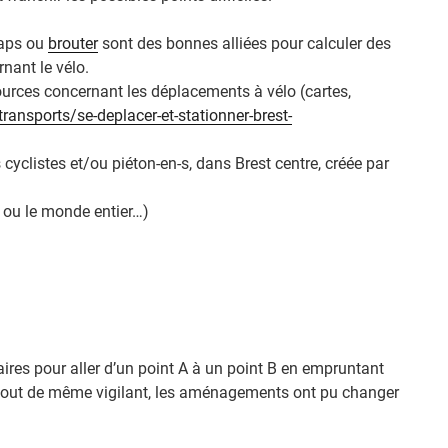
Maps ou
brouter
sont des bonnes alliées pour calculer des
nant le vélo.
ources concernant les déplacements à vélo (cartes,
transports/se-deplacer-et-stationner-brest-
 cyclistes et/ou piéton-en-s, dans Brest centre, créée par
ou le monde entier…)
aires pour aller d’un point A à un point B en empruntant
z tout de même vigilant, les aménagements ont pu changer