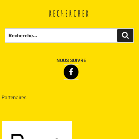
RECHERCHER
Recherche
Rech
pour
:
NOUS SUIVRE
Facebook
Partenaires