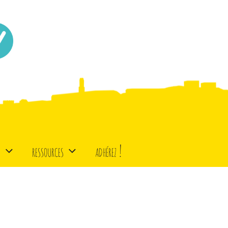
d
ressources
adhérez !