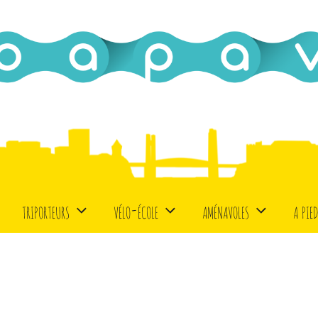
triporteurs
vélo-école
aménavoles
a pie