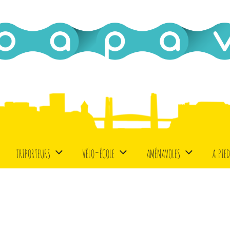
triporteurs
vélo-école
aménavoles
a pie