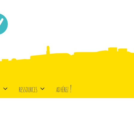
d
ressources
adhérez !