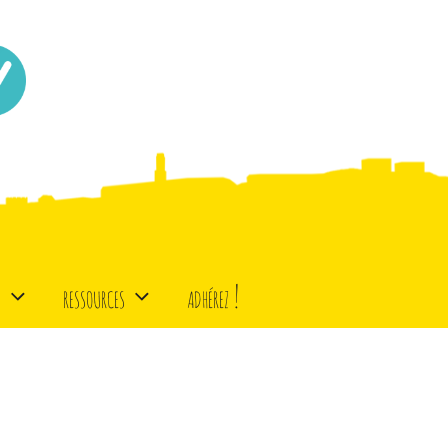
d
ressources
adhérez !