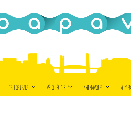
triporteurs
vélo-école
aménavoles
a pie