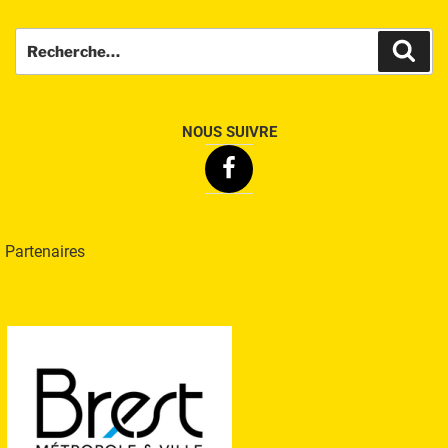
Recherche
Rech
pour
:
NOUS SUIVRE
Facebook
Partenaires