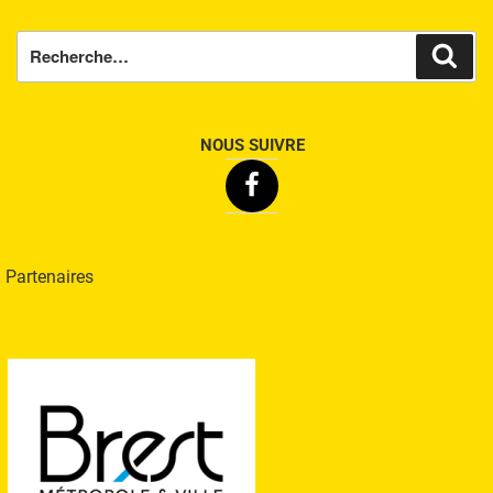
Recherche
Rech
pour
:
NOUS SUIVRE
Facebook
Partenaires