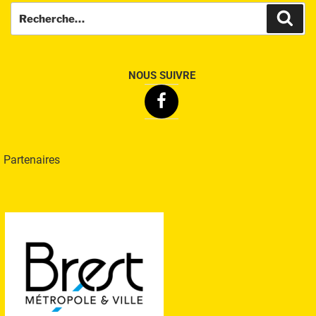
Recherche
Rech
pour
:
NOUS SUIVRE
Facebook
Partenaires