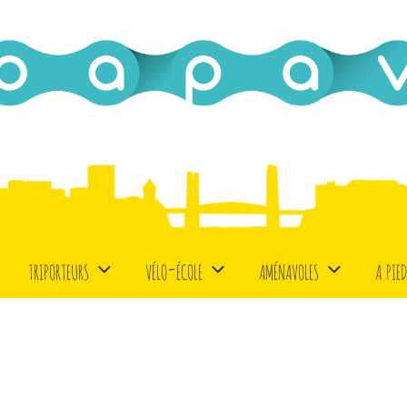
triporteurs
vélo-école
aménavoles
a pie