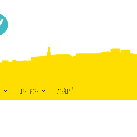
d
ressources
adhérez !