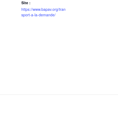
Site :
https://www.bapav.org/tran
sport-a-la-demande/