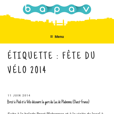
Aller
au
contenu
principal
Menu
ÉTIQUETTE :
FÊTE DU
VÉLO 2014
PUBLIÉ
11 JUIN 2014
LE
Brest à Pied et à Vélo découvre la gare du Lac de Plabennec (Ouest-France)