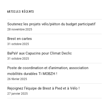
gare
du
ARTICLES RÉCENTS
Lac
de
Soutenez les projets vélo/piéton du budget participatif
Plabennec
28 novembre 2025
(Ouest-
Brest en cartes
France) »
31 octobre 2025
BaPaV aux Capucins pour Climat Declic
31 octobre 2025
Poste de coordination et d’animation, association
mobilités durables Ti MOBZH !
26 février 2025
Rejoignez l’équipe de Brest à Pied et à Vélo !
27 janvier 2025