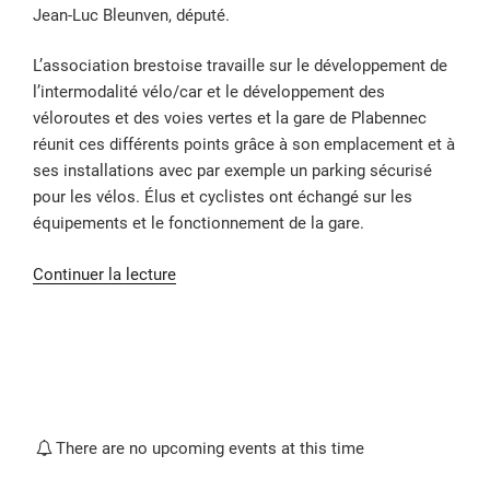
Jean-Luc Bleunven, député.
L’association brestoise travaille sur le développement de
l’intermodalité vélo/car et le développement des
véloroutes et des voies vertes et la gare de Plabennec
réunit ces différents points grâce à son emplacement et à
ses installations avec par exemple un parking sécurisé
pour les vélos. Élus et cyclistes ont échangé sur les
équipements et le fonctionnement de la gare.
de
Continuer la lecture
« Brest
à
Pied
et
à
Vélo
There are no upcoming events at this time
découvre
la