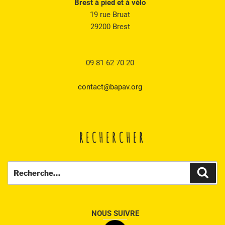
Brest à pied et à vélo
19 rue Bruat
29200 Brest
09 81 62 70 20
contact@bapav.org
RECHERCHER
Recherche
Rech
pour
:
NOUS SUIVRE