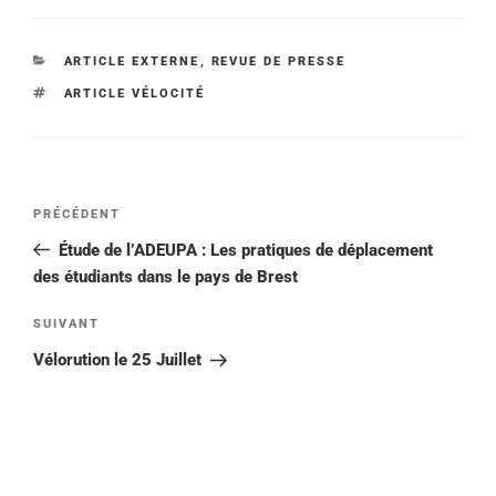
CATÉGORIES
ARTICLE EXTERNE
,
REVUE DE PRESSE
ÉTIQUETTES
ARTICLE VÉLOCITÉ
Navigation
Article
PRÉCÉDENT
de
précédent
Étude de l’ADEUPA : Les pratiques de déplacement
l’article
des étudiants dans le pays de Brest
Article
SUIVANT
suivant
Vélorution le 25 Juillet