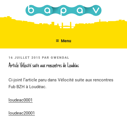
Aller
au
contenu
principal
Menu
PUBLIÉ
16 JUILLET 2015
PAR
GWENDAL
LE
Article Vélocité suite aux rencontres de Loudéac
Ci-joint l’article paru dans Vélocité suite aux rencontres
Fub BZH à Loudéac.
loudeac0001
loudeac20001