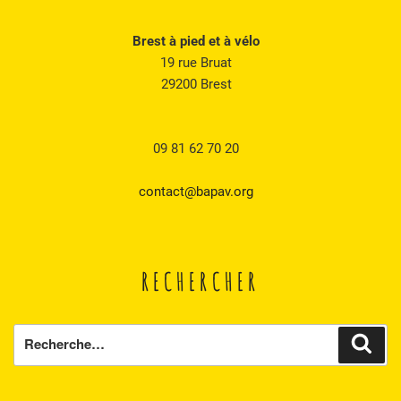
Brest à pied et à vélo
19 rue Bruat
29200 Brest
09 81 62 70 20
contact@bapav.org
RECHERCHER
Recherche
Rech
pour
: