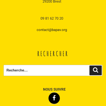
29200 Brest
09 81 62 70 20
contact@bapav.org
RECHERCHER
Recherche
Rech
pour
:
NOUS SUIVRE
Facebook