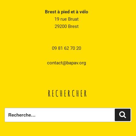
v
Brest à pied et à vélo
u
19 rue Bruat
e
29200 Brest
s
É
09 81 62 70 20
v
è
contact@bapav.org
n
e
m
RECHERCHER
e
n
t
Recherche
Rech
s
pour
: