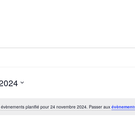
 2024
 évènements planifié pour 24 novembre 2024. Passer aux
évènement
N
o
t
i