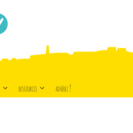
d
ressources
adhérez !