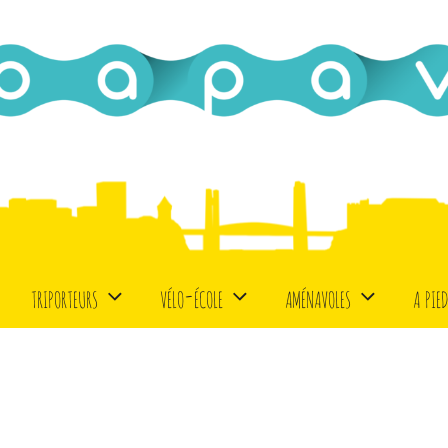
triporteurs
vélo-école
aménavoles
a pie