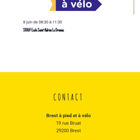
n
t
s
9 juin de 08:30
à
11:30
SRAV Ecole Saint-Adrien Le Drennec
CONTACT
Brest à pied et à vélo
19 rue Bruat
29200 Brest