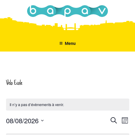
Aller
au
contenu
principal
Menu
Velo Ecole
Il n’y a pas d’évènements à venir.
08/08/2026
N
R
R
M
e
a
e
o
S
c
C
i
v