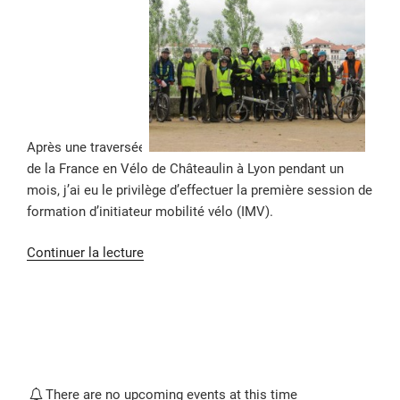
Après une traversée
de la France en Vélo de Châteaulin à Lyon pendant un
mois, j’ai eu le privilège d’effectuer la première session de
formation d’initiateur mobilité vélo (IMV).
de
Continuer la lecture
« Un
adhérent
en
formation
Initiateur
Mobilité
There are no upcoming events at this time