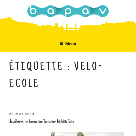
Aller
au
contenu
principal
Menu
ÉTIQUETTE :
VELO-
ECOLE
PUBLIÉ
23 MAI 2014
LE
Un adhérent en formation Initiateur Mobilité Vélo