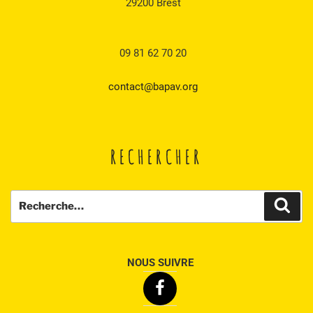
29200 Brest
09 81 62 70 20
contact@bapav.org
RECHERCHER
Recherche
Rech
pour
:
NOUS SUIVRE
Facebook