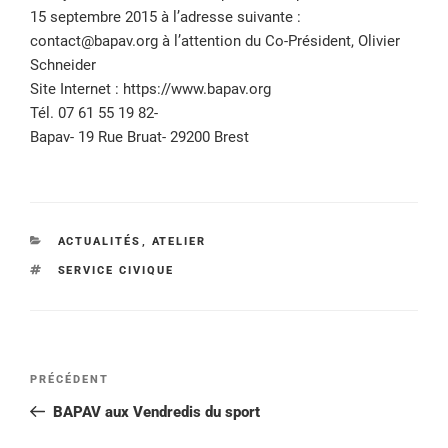
15 septembre 2015 à l’adresse suivante :
contact@bapav.org à l’attention du Co-Président, Olivier
Schneider
Site Internet : https://www.bapav.org
Tél. 07 61 55 19 82-
Bapav- 19 Rue Bruat- 29200 Brest
CATÉGORIES
ACTUALITÉS
,
ATELIER
ÉTIQUETTES
SERVICE CIVIQUE
Navigation
Article
PRÉCÉDENT
de
précédent
BAPAV aux Vendredis du sport
l’article