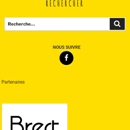
RECHERCHER
Recherche
Rech
pour
:
NOUS SUIVRE
Facebook
Partenaires