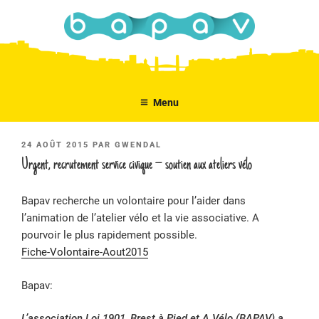
Aller
au
contenu
principal
Menu
PUBLIÉ
24 AOÛT 2015
PAR
GWENDAL
LE
Urgent, recrutement service civique – soutien aux ateliers vélo
Bapav recherche un volontaire pour l’aider dans
l’animation de l’atelier vélo et la vie associative. A
pourvoir le plus rapidement possible.
Fiche-Volontaire-Aout2015
Bapav:
L’association Loi 1901, Brest à Pied et A Vélo (BAPAV) a