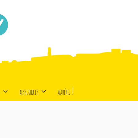
d
ressources
adhérez !