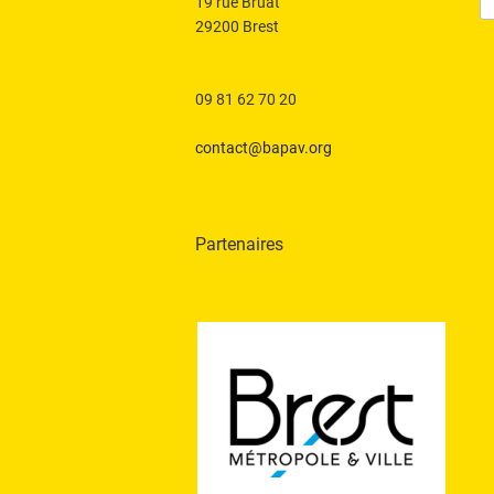
po
19 rue Bruat
:
29200 Brest
09 81 62 70 20
contact@bapav.org
Partenaires