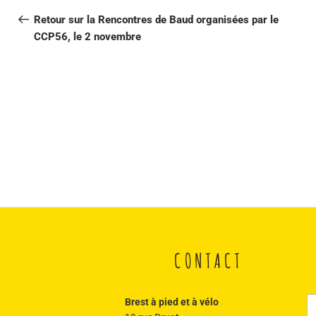
de
précédent
Retour sur la Rencontres de Baud organisées par le
CCP56, le 2 novembre
l’article
CONTACT
R
Brest à pied et à vélo