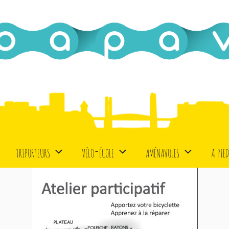
triporteurs
vélo-école
aménavoles
a pie