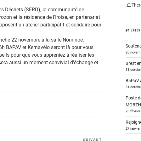
Ther
des Déchets (SERD), la communauté de
zon et la résidence de l’Iroise, en partenariat
osent un atelier participatif et solidaire pour
ARTICLES
imanche 22 novembre à la salle Nominoë.
Soutenez
16h BAPAV et Kernavélo seront là pour vous
28 novem
nseils pour que vous appreniez à réaliser les
ier sera aussi un moment convivial d’échange et
Brest e
31 octobr
BaPaV a
31 octobr
Poste de
MOBZH 
26 févrie
Rejoigne
27 janvie
SUIVANT
Article