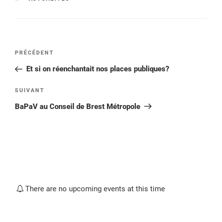
Navigation
Article
PRÉCÉDENT
de
précédent
Et si on réenchantait nos places publiques?
l’article
Article
SUIVANT
suivant
BaPaV au Conseil de Brest Métropole
There are no upcoming events at this time