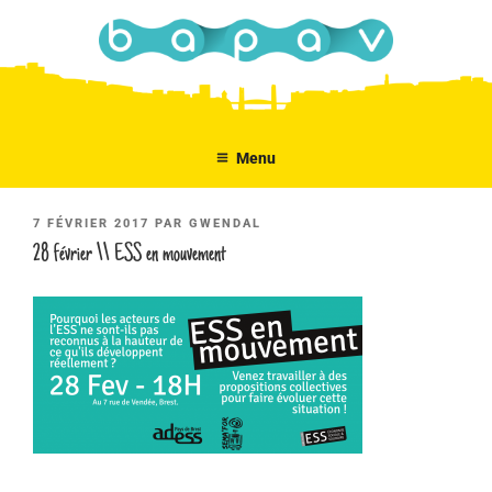
Aller
au
contenu
principal
Menu
PUBLIÉ
7 FÉVRIER 2017
PAR
GWENDAL
LE
28 février \\ ESS en mouvement