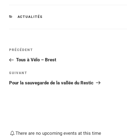
CATÉGORIES
ACTUALITÉS
Navigation
Article
PRÉCÉDENT
de
précédent
Tous à Vélo – Brest
l’article
Article
SUIVANT
suivant
Pour la sauvegarde de la vallée du Restic
There are no upcoming events at this time