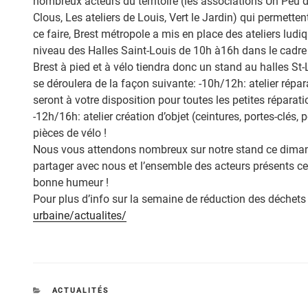
nombreux acteurs du territoire (les associations Un Peu d’
Clous, Les ateliers de Louis, Vert le Jardin) qui permetten
ce faire, Brest métropole a mis en place des ateliers ludi
niveau des Halles Saint-Louis de 10h à16h dans le cadre
Brest à pied et à vélo tiendra donc un stand au halles St
se déroulera de la façon suivante: -10h/12h: atelier répara
seront à votre disposition pour toutes les petites réparati
-12h/16h: atelier création d’objet (ceintures, portes-clés,
pièces de vélo !
Nous vous attendons nombreux sur notre stand ce diman
partager avec nous et l’ensemble des acteurs présents ce 
bonne humeur !
Pour plus d’info sur la semaine de réduction des déchets c
urbaine/actualites/
CATÉGORIES
ACTUALITÉS