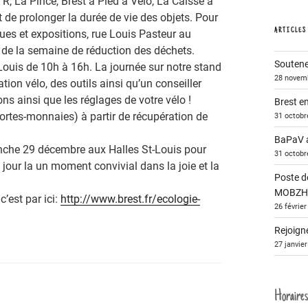
R, La Pince, Brest à Pied à Vélo, La Caisse à
t de prolonger la durée de vie des objets. Pour
ARTICLES
ques et expositions, rue Louis Pasteur au
 de la semaine de réduction des déchets.
Soutenez
-Louis de 10h à 16h. La journée sur notre stand
28 novem
tion vélo, des outils ainsi qu’un conseiller
ons ainsi que les réglages de votre vélo !
Brest e
 portes-monnaies) à partir de récupération de
31 octobr
BaPaV a
che 29 décembre aux Halles St-Louis pour
31 octobr
jour la un moment convivial dans la joie et la
Poste de
MOBZH 
’est par ici:
http://www.brest.fr/ecologie-
26 févrie
Rejoigne
27 janvie
Horaires