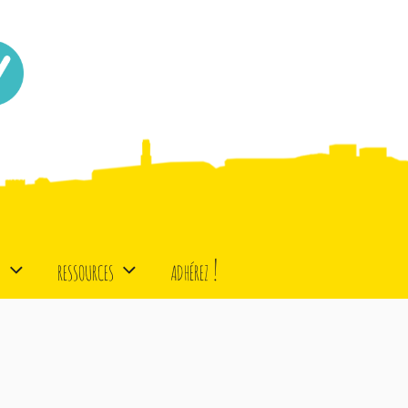
d
ressources
adhérez !