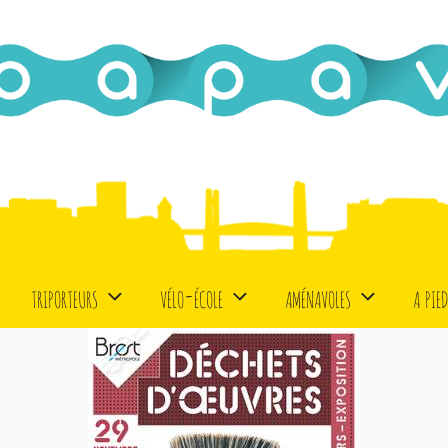
triporteurs
vélo-école
aménavoles
a pie