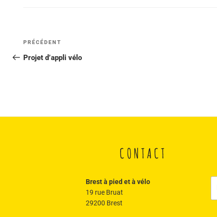
Navigation
Article
PRÉCÉDENT
de
précédent
Projet d’appli vélo
l’article
CONTACT
R
Brest à pied et à vélo
po
19 rue Bruat
:
29200 Brest