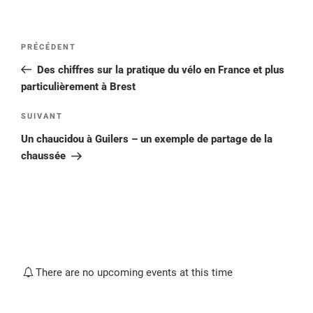
Navigation
Article
PRÉCÉDENT
de
précédent
Des chiffres sur la pratique du vélo en France et plus
l’article
particulièrement à Brest
Article
SUIVANT
suivant
Un chaucidou à Guilers – un exemple de partage de la
chaussée
There are no upcoming events at this time