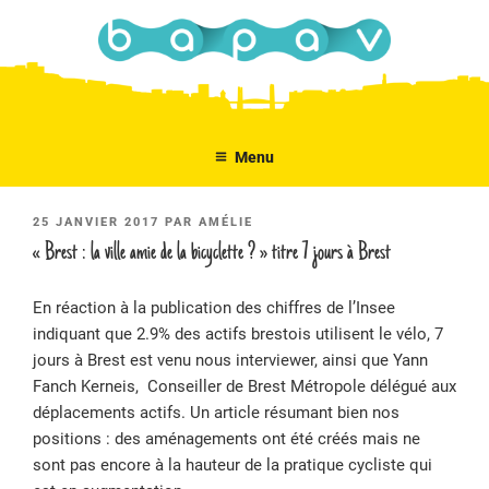
Aller
au
contenu
principal
Menu
PUBLIÉ
25 JANVIER 2017
PAR
AMÉLIE
LE
« Brest : la ville amie de la bicyclette ? » titre 7 jours à Brest
En réaction à la publication des chiffres de l’Insee
indiquant que 2.9% des actifs brestois utilisent le vélo, 7
jours à Brest est venu nous interviewer, ainsi que Yann
Fanch Kerneis, Conseiller de Brest Métropole délégué aux
déplacements actifs. Un article résumant bien nos
positions : des aménagements ont été créés mais ne
sont pas encore à la hauteur de la pratique cycliste qui