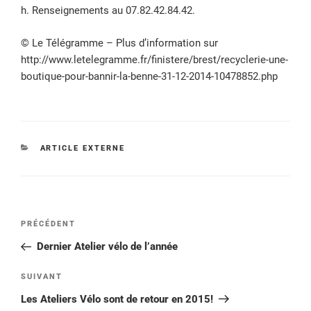
h. Renseignements au 07.82.42.84.42.
© Le Télégramme – Plus d’information sur
http://www.letelegramme.fr/finistere/brest/recyclerie-une-
boutique-pour-bannir-la-benne-31-12-2014-10478852.php
CATÉGORIES
ARTICLE EXTERNE
Navigation
Article
PRÉCÉDENT
de
précédent
Dernier Atelier vélo de l’année
l’article
Article
SUIVANT
suivant
Les Ateliers Vélo sont de retour en 2015!